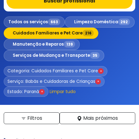
Buscar profissional
Todos os serviços
Limpeza Doméstica
663
292
Cuidados Familiares e Pet Care
216
Manutenção e Reparos
139
Serviços de Mudança e Transporte
35
Categoria: Cuidados Familiares e Pet Care
×
Serviço: Babás e Cuidadoras de Crianças
×
Limpar tudo
Estado: Paraná
×
Filtros
Mais próximos