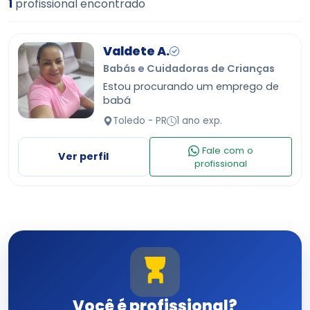
1
profissional encontrado
Valdete A.
Babás e Cuidadoras de Crianças
Estou procurando um emprego de
babá
Toledo - PR
1 ano exp.
Fale com o
Ver perfil
profissional
Você é profissional?