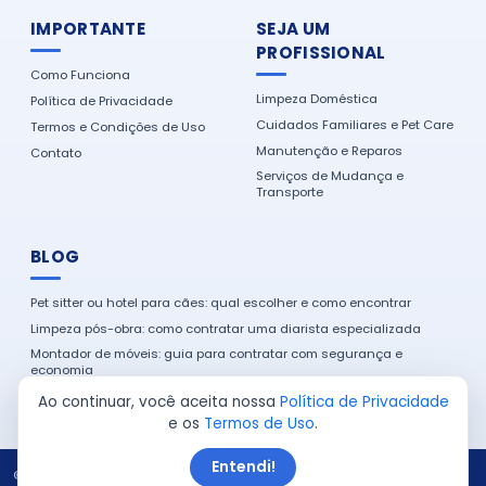
IMPORTANTE
SEJA UM
PROFISSIONAL
Como Funciona
Limpeza Doméstica
Política de Privacidade
Cuidados Familiares e Pet Care
Termos e Condições de Uso
Manutenção e Reparos
Contato
Serviços de Mudança e
Transporte
BLOG
Pet sitter ou hotel para cães: qual escolher e como encontrar
Limpeza pós-obra: como contratar uma diarista especializada
Montador de móveis: guia para contratar com segurança e
economia
Como encontrar um eletricista de confiança na sua cidade
Ao continuar, você aceita nossa
Política de Privacidade
e os
Termos de Uso
.
Entendi!
© 2026 Serviço em Casa. Todos os direitos reservados.