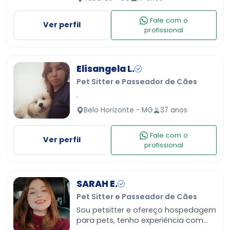
pet sitter, mas tenho muito carinho,
responsabilidade e dis…
Fale com o
Ver perfil
profissional
Elisangela L.
Pet Sitter e Passeador de Cães
.
Belo Horizonte - MG
37 anos
Fale com o
Ver perfil
profissional
SARAH E.
Pet Sitter e Passeador de Cães
Sou petsitter e ofereço hospedagem
para pets, tenho experiência com