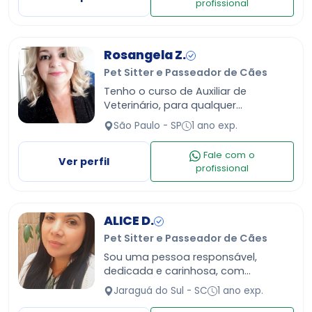
profissional
Rosangela Z.
Pet Sitter e Passeador de Cães
Tenho o curso de Auxiliar de
Veterinário, para qualquer
emergência.
São Paulo - SP
1 ano exp.
Fale com o
Ver perfil
profissional
ALICE D.
Pet Sitter e Passeador de Cães
Sou uma pessoa responsável,
dedicada e carinhosa, com
experiência em cuidados de pets,
Jaraguá do Sul - SC
1 ano exp.
idosos e crianças. Ofereço meus