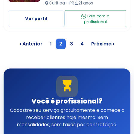
Gatos, cachorro e coelhos. Cuido de
Curitiba - PR
21 anos
um pet por vez, ou dois do mesmo
dono. Moro em aparta…
Fale com o
Ver perfil
profissional
‹ Anterior
1
2
3
4
Próxima ›
Você é profissional?
Cadastre seu serviço gratuitamente e comece a
receber clientes hoje mesmo. Sem
mensalidades, sem taxas por contratação.