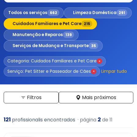
Todos os serviços
Limpeza Doméstica
662
291
Cuidados Familiares e Pet Care
215
Manutenção e Reparos
139
Serviços de Mudança e Transporte
35
Categoria: Cuidados Familiares e Pet Care
×
Limpar tudo
Serviço: Pet Sitter e Passeador de Cães
×
Filtros
Mais próximos
121
2
profissionalis encontrados
· página
de 11