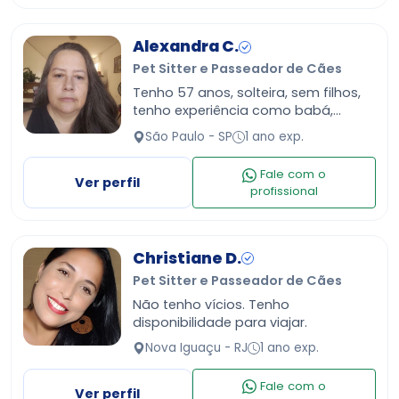
Alexandra C.
Pet Sitter e Passeador de Cães
Tenho 57 anos, solteira, sem filhos,
tenho experiência como babá,
acompanhante de idoso, babá de
São Paulo - SP
1 ano exp.
pet, também sei fazer limpeza de
casa!
Fale com o
Ver perfil
profissional
Christiane D.
Pet Sitter e Passeador de Cães
Não tenho vícios. Tenho
disponibilidade para viajar.
Nova Iguaçu - RJ
1 ano exp.
Fale com o
Ver perfil