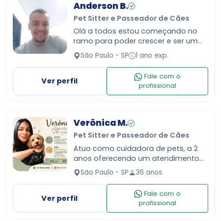
Anderson B.
Pet Sitter e Passeador de Cães
Olá a todos estou começando no
ramo para poder crescer e ser um
ótimo profissional espero que vocês
São Paulo - SP
1 ano exp.
me der um voto de confiança para
poder mostra o melhor de …
Fale com o
Ver perfil
profissional
Verônica M.
Pet Sitter e Passeador de Cães
Atuo como cuidadora de pets, a 2
anos oferecendo um atendimento
individualizado, responsável e
São Paulo - SP
36 anos
carinhoso, sempre priorizando o
bem-estar, a segurança e a roti…
Fale com o
Ver perfil
profissional