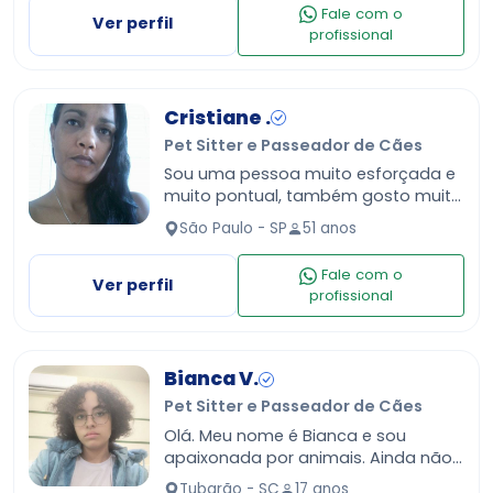
serviços no período da tarde e noite,
Fale com o
s…
Ver perfil
profissional
Cristiane .
Pet Sitter e Passeador de Cães
Sou uma pessoa muito esforçada e
muito pontual, também gosto muito
de trabalhar com crianças, amos
São Paulo - SP
51 anos
trabalhar com elas e ajudá-las a se
desenvolver
Fale com o
Ver perfil
profissional
Bianca V.
Pet Sitter e Passeador de Cães
Olá. Meu nome é Bianca e sou
apaixonada por animais. Ainda não
tenho experiência profissional como
Tubarão - SC
17 anos