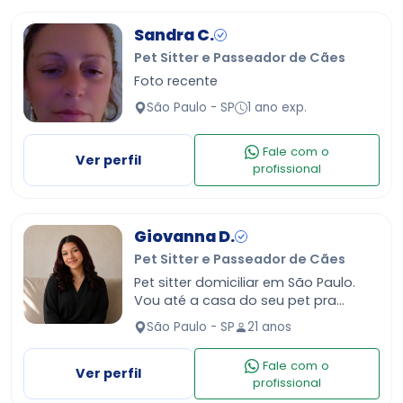
Sandra C.
Pet Sitter e Passeador de Cães
Foto recente
São Paulo - SP
1 ano exp.
Fale com o
Ver perfil
profissional
Giovanna D.
Pet Sitter e Passeador de Cães
Pet sitter domiciliar em São Paulo.
Vou até a casa do seu pet pra
alimentação, troca de água, limpeza
São Paulo - SP
21 anos
do pote/caixa de areia, brincadeiras
e muito carinho. Nã…
Fale com o
Ver perfil
profissional