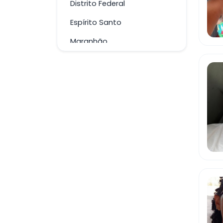
Distrito Federal
Espírito Santo
Maranhão
Mato Grosso
Mato Grosso do Sul
Minas Gerais
Pará
Paraíba
Paraná
Pernambuco
Rio de Janeiro
Rio Grande do Sul