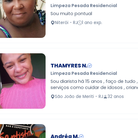
Limpeza Pesada Residencial
Sou muito pontual
Niterói - RJ
1 ano exp.
THAMYRES N.
Limpeza Pesada Residencial
Sou diarista há 15 anos , faço de tudo 
serviços como cuidar de idosos , crian
janeiro
São João de Meriti - RJ
32 anos
Andréa M.