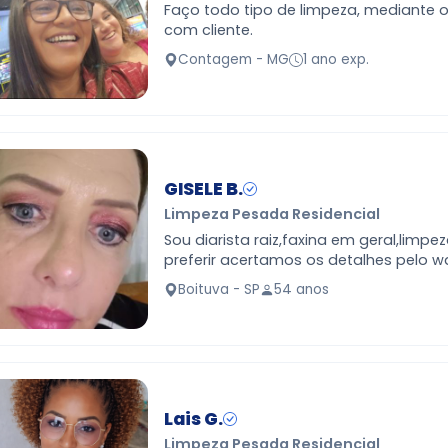
Faço todo tipo de limpeza, mediante
com cliente.
Contagem - MG
1 ano exp.
GISELE B.
Limpeza Pesada Residencial
Sou diarista raiz,faxina em geral,limpez
preferir acertamos os detalhes pelo w
telefone.
Boituva - SP
54 anos
Lais G.
Limpeza Pesada Residencial