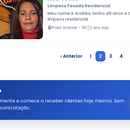
Limpeza Pesada Residencial
Meu nome é Andréa, tenho 49 anos e 
limpeza residencial.
Praia Grande - SP
1 ano exp.
‹ Anterior
1
2
3
4
?
tamente e comece a receber clientes hoje mesmo. Sem
 contratação.