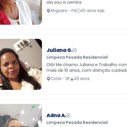
ola sou a cemira
Xinguara - PA
40 anos exp.
Juliana G.
Limpeza Pesada Residencial
Olá! Me chamo Juliana e Trabalho com
mais de 10 anos, com atenção cuidado
atendo as regiões de Barueri, Alphavill
Cotia - SP
45 anos
Tavares, Co…
Adna A.
Limpeza Pesada Residencial