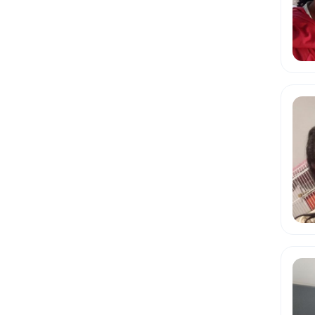
Santa Catarina
São Paulo
Sergipe