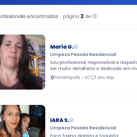
2
ofissionalis encontrados
· página
de 13
Maria G.
Limpeza Pesada Residencial
Sou profissional, responsável e respei
ser muito detalhista e dedicado em m
Gosto de trabalhar e ser uma pessoa 
Florianópolis - SC
1 ano exp.
cada dia e p…
IARA S.
Limpeza Pesada Residencial
Faço faxina diarista e foguista