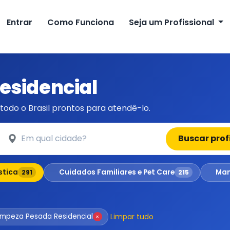
Entrar
Como Funciona
Seja um Profissional
esidencial
todo o Brasil prontos para atendê-lo.
Em qual cidade?
Buscar prof
stica
Cuidados Familiares e Pet Care
Man
291
215
Limpar tudo
Limpeza Pesada Residencial
×