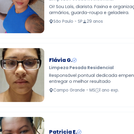
Oi! Sou Laís, diarista. Faxina e organiz
armários, guarda-roupa e geladeira.
São Paulo - SP
29 anos
Flávia G.
Limpeza Pesada Residencial
Responsável pontual dedicada empenhada à
entregar o melhor resultado
Campo Grande - MS
1 ano exp.
Patricia E.