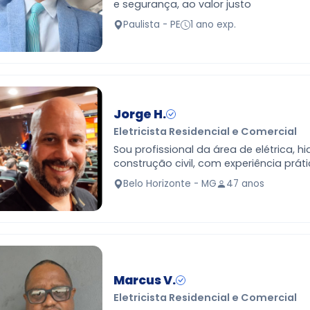
e segurança, ao valor justo
Paulista - PE
1 ano exp.
Jorge H.
Eletricista Residencial e Comercial
Sou profissional da área de elétrica, hi
construção civil, com experiência prát
diversos tipos de serviços residenciais
Belo Horizonte - MG
47 anos
Atuo com…
Marcus V.
Eletricista Residencial e Comercial