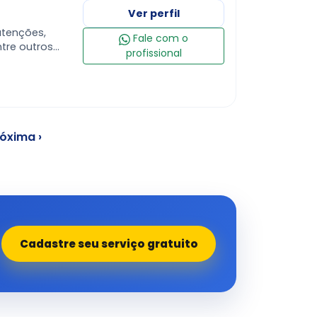
Ver perfil
tenções,
Fale com o
ntre outros
profissional
óxima ›
Cadastre seu serviço gratuito