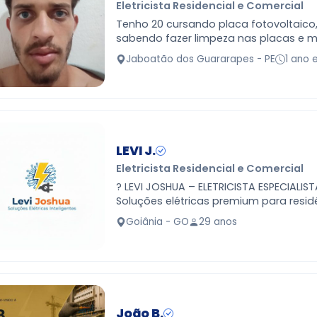
Eletricista Residencial e Comercial
Tenho 20 cursando placa fotovoltaico
sabendo fazer limpeza nas placas e
em interruptores
Jaboatão dos Guararapes - PE
1 ano 
LEVI J.
Eletricista Residencial e Comercial
? LEVI JOSHUA – ELETRICISTA ESPECIALIST
Soluções elétricas premium para resid
empresas de alto padrão em Goiânia 
Goiânia - GO
29 anos
Atendo cliente…
João B.