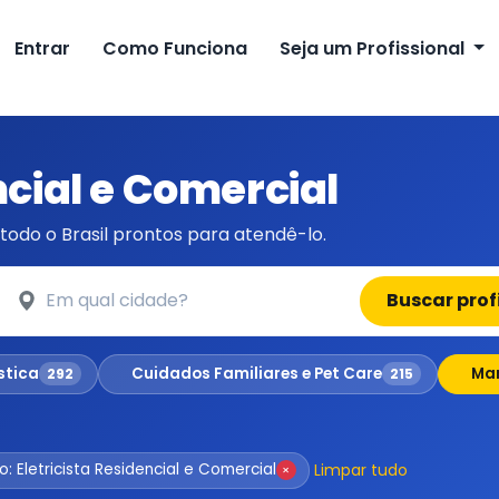
Entrar
Como Funciona
Seja um Profissional
ncial e Comercial
todo o Brasil prontos para atendê-lo.
Em qual cidade?
Buscar prof
stica
Cuidados Familiares e Pet Care
Man
292
215
Limpar tudo
o: Eletricista Residencial e Comercial
×