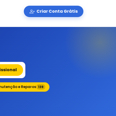
Criar Conta Grátis
issional
utenção e Reparos
139