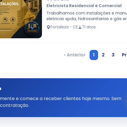
Eletricista Residencial e Comercial
Trabalhamos com instalações e manu
eletricas spda, hidrosanitarias e gás e
tipos de serviços, consulte-nos.
Fortaleza - CE
71 anos
‹ Anterior
1
2
3
Pr
?
tamente e comece a receber clientes hoje mesmo. Sem
 contratação.