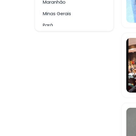
Maranhão
Minas Gerais
Pará
Paraíba
Paraná
Pernambuco
Piauí
Rio de Janeiro
Rio Grande do Norte
Rio Grande do Sul
Santa Catarina
São Paulo