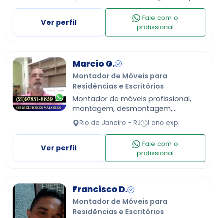
mercado
Fale com o
Ver perfil
profissional
Marcio G.
Montador de Móveis para
Residências e Escritórios
Montador de móveis profissional,
montagem, desmontagem,
conserto, instalação entre outros
Rio de Janeiro - RJ
1 ano exp.
serviços. Orçamento sem
compromisso.
Fale com o
Ver perfil
profissional
Francisco D.
Montador de Móveis para
Residências e Escritórios