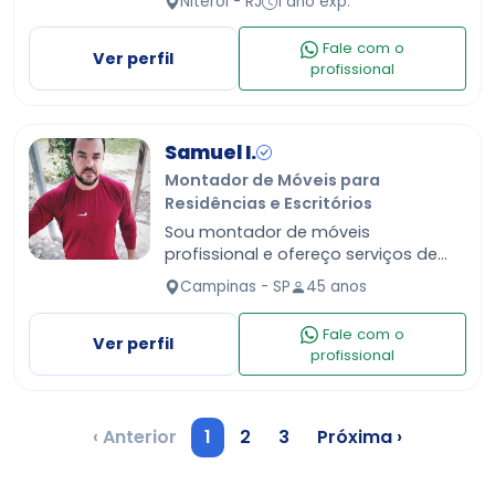
Niterói - RJ
1 ano exp.
experiência na área. Trabalho com
empresas parceiras também. Fico
Fale com o
no seu aguardo …
Ver perfil
profissional
Samuel I.
Montador de Móveis para
Residências e Escritórios
Sou montador de móveis
profissional e ofereço serviços de
montagem desmontagem e
Campinas - SP
45 anos
instalação de móveis em geral
reparos e consertos. Também sou
Fale com o
ajudante de car…
Ver perfil
profissional
‹ Anterior
1
2
3
Próxima ›