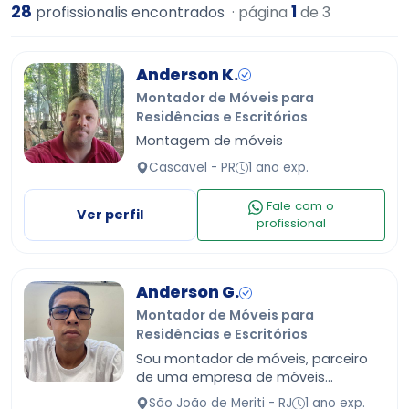
28
1
profissionalis encontrados
· página
de 3
Anderson K.
Montador de Móveis para
Residências e Escritórios
Montagem de móveis
Cascavel - PR
1 ano exp.
Fale com o
Ver perfil
profissional
Anderson G.
Montador de Móveis para
Residências e Escritórios
Sou montador de móveis, parceiro
de uma empresa de móveis
planejados que já atua a 10 anos no
São João de Meriti - RJ
1 ano exp.