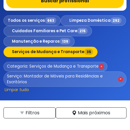
Buscar profissional
Todos os serviços
Limpeza Doméstica
663
292
Cuidados Familiares e Pet Care
215
Manutenção e Reparos
139
Serviços de Mudança e Transporte
35
Categoria: Serviços de Mudança e Transporte
×
Serviço: Montador de Móveis para Residências e
×
Escritórios
Limpar tudo
Filtros
Mais próximos