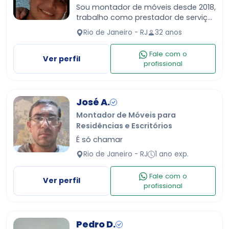
Sou montador de móveis desde 2018,
trabalho como prestador de serviço
para lojas e residências.
Rio de Janeiro - RJ
32 anos
Fale com o
Ver perfil
profissional
José A.
Montador de Móveis para
Residências e Escritórios
É só chamar
Rio de Janeiro - RJ
1 ano exp.
Fale com o
Ver perfil
profissional
Pedro D.