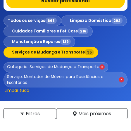
Buscar profissional
Todos os serviços
Limpeza Doméstica
663
292
Cuidados Familiares e Pet Care
216
Manutenção e Reparos
139
Serviços de Mudança e Transporte
35
Categoria: Serviços de Mudança e Transporte
×
Serviço: Montador de Móveis para Residências e
×
Escritórios
Limpar tudo
Filtros
Mais próximos