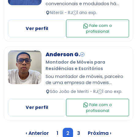
convencionais e modulados há
alguns anos com bastante
Niterói - RJ
1 ano exp.
experiência na área. Trabalho com
empresas parceiras também. Fico
Fale com o
no seu aguardo …
Ver perfil
profissional
Anderson G.
Montador de Móveis para
Residências e Escritórios
Sou montador de móveis, parceiro
de uma empresa de móveis
planejados que já atua a 10 anos no
São João de Meriti - RJ
1 ano exp.
mercado
Fale com o
Ver perfil
profissional
‹ Anterior
1
2
3
Próxima ›