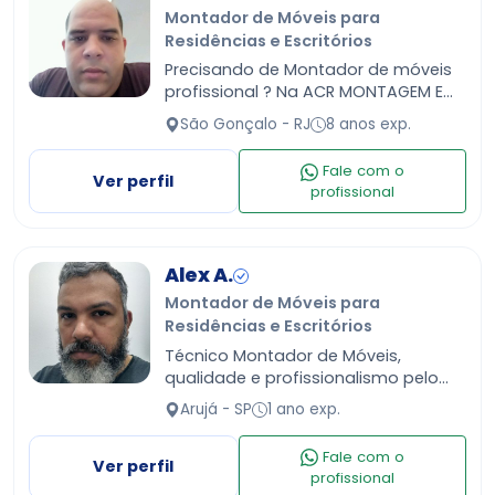
Montador de Móveis para
Residências e Escritórios
Precisando de Montador de móveis
profissional ? Na ACR MONTAGEM E
SERVICOS temos a solução com
São Gonçalo - RJ
8 anos exp.
serviço de qualidade preços ótimos
e o principal todo cuidado…
Fale com o
Ver perfil
profissional
Alex A.
Montador de Móveis para
Residências e Escritórios
Técnico Montador de Móveis,
qualidade e profissionalismo pelo
valor justo. Satisfação em atender.
Arujá - SP
1 ano exp.
Fale com o
Ver perfil
profissional