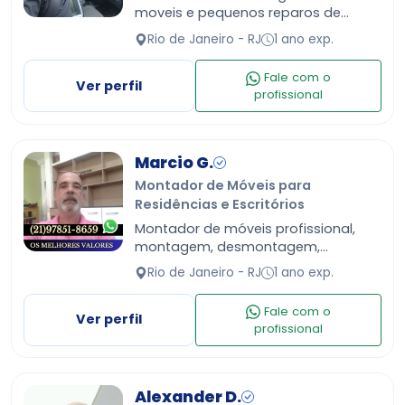
moveis e pequenos reparos de
pintura e eletrica
Rio de Janeiro - RJ
1 ano exp.
Fale com o
Ver perfil
profissional
Marcio G.
Montador de Móveis para
Residências e Escritórios
Montador de móveis profissional,
montagem, desmontagem,
conserto, instalação entre outros
Rio de Janeiro - RJ
1 ano exp.
serviços. Orçamento sem
compromisso.
Fale com o
Ver perfil
profissional
Alexander D.