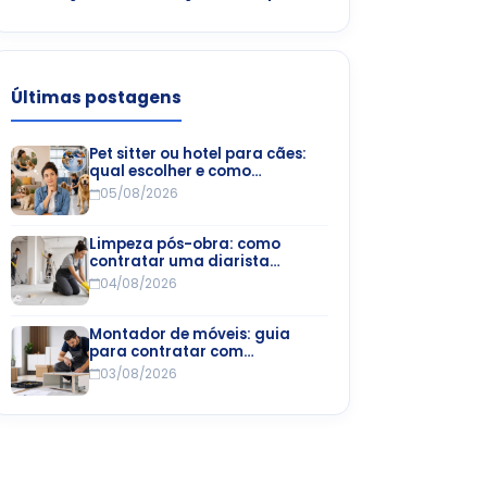
Últimas postagens
Pet sitter ou hotel para cães:
qual escolher e como
encontrar
05/08/2026
Limpeza pós-obra: como
contratar uma diarista
especializada
04/08/2026
Montador de móveis: guia
para contratar com
segurança e economia
03/08/2026