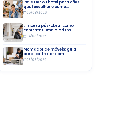
Pet sitter ou hotel para cães:
qual escolher e como
encontrar
05/08/2026
Limpeza pós-obra: como
contratar uma diarista
especializada
04/08/2026
Montador de móveis: guia
para contratar com
segurança e economia
03/08/2026