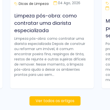
04 Ago, 2026
Dicas de Limpeza
Limpeza pós-obra: como
M
contratar uma diarista
p
especializada
s
Limpeza pós-obra: como contratar uma
diarista especializada Depois de construir
Po
ou reformar um imóvel, é comum
pr
encontrar poeira fina, respingos de tinta,
ca
restos de rejunte e outras sujeiras difíceis
in
de remover. Nesse momento, a limpeza
co
pós-obra ajuda a deixar os ambientes
ma
prontos para uso sem...
co
mo
Ver todos os artigos