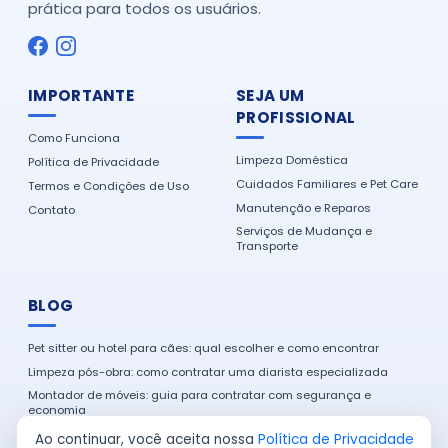
prática para todos os usuários.
IMPORTANTE
SEJA UM
PROFISSIONAL
Como Funciona
Limpeza Doméstica
Política de Privacidade
Cuidados Familiares e Pet Care
Termos e Condições de Uso
Manutenção e Reparos
Contato
Serviços de Mudança e
Transporte
BLOG
Pet sitter ou hotel para cães: qual escolher e como encontrar
Limpeza pós-obra: como contratar uma diarista especializada
Montador de móveis: guia para contratar com segurança e
economia
Como encontrar um eletricista de confiança na sua cidade
Ao continuar, você aceita nossa
Política de Privacidade