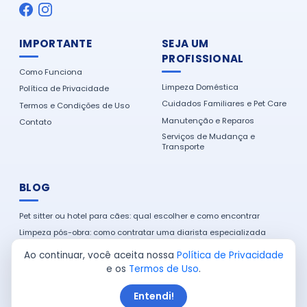
IMPORTANTE
SEJA UM
PROFISSIONAL
Como Funciona
Limpeza Doméstica
Política de Privacidade
Cuidados Familiares e Pet Care
Termos e Condições de Uso
Manutenção e Reparos
Contato
Serviços de Mudança e
Transporte
BLOG
Pet sitter ou hotel para cães: qual escolher e como encontrar
Limpeza pós-obra: como contratar uma diarista especializada
Montador de móveis: guia para contratar com segurança e
Ao continuar, você aceita nossa
Política de Privacidade
economia
e os
Termos de Uso
.
Como encontrar um eletricista de confiança na sua cidade
Entendi!