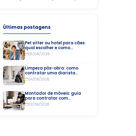
Últimas postagens
Pet sitter ou hotel para cães:
qual escolher e como
encontrar
05/08/2026
Limpeza pós-obra: como
contratar uma diarista
especializada
04/08/2026
Montador de móveis: guia
para contratar com
segurança e economia
03/08/2026