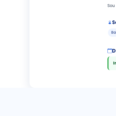
Sou 
S
Ba
D
I