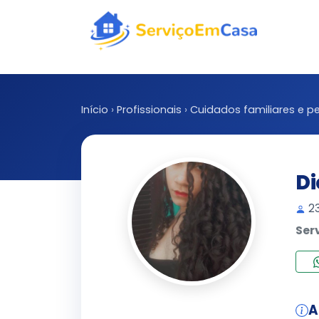
Início
›
Profissionais
›
Cuidados familiares e pe
Di
23
Ser
A