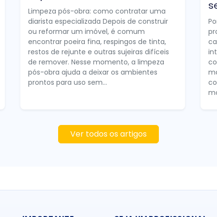
s
Limpeza pós-obra: como contratar uma
diarista especializada Depois de construir
Po
ou reformar um imóvel, é comum
pr
encontrar poeira fina, respingos de tinta,
ca
restos de rejunte e outras sujeiras difíceis
in
de remover. Nesse momento, a limpeza
co
pós-obra ajuda a deixar os ambientes
ma
prontos para uso sem...
co
mo
Ver todos os artigos