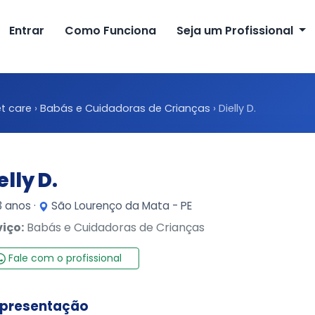
Entrar
Como Funciona
Seja um Profissional
t care
›
Babás e Cuidadoras de Crianças
›
Dielly D.
elly D.
 anos ·
São Lourenço da Mata - PE
viço:
Babás e Cuidadoras de Crianças
Fale com o profissional
presentação