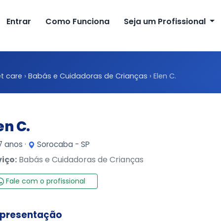
Entrar
Como Funciona
Seja um Profissional
t care
›
Babás e Cuidadoras de Crianças
›
Elen C.
en C.
 anos ·
Sorocaba - SP
viço:
Babás e Cuidadoras de Crianças
Fale com o profissional
presentação