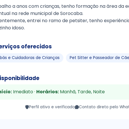
balho a anos com crianças, tenho formação na área da 
ntual na rede municipal de Sorocaba.
ntemente, entrei no ramo de petsiter, tenho experiência,
inho idoso.
erviços oferecidos
bás e Cuidadoras de Crianças
Pet Sitter e Passeador de Cã
isponibilidade
nício:
Imediato ·
Horários:
Manhã, Tarde, Noite
Perfil ativo e verificado
Contato direto pelo Wha