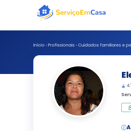
Início
›
Profissionais
›
Cuidados familiares e pe
El
47
Ser
A