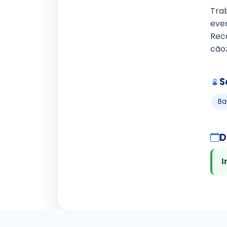
Tra
eve
Rece
cãoz
S
Ba
D
I