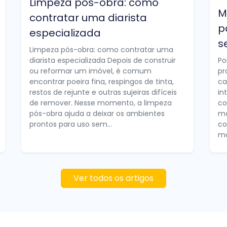
Limpeza pós-obra: como
M
contratar uma diarista
p
especializada
s
Limpeza pós-obra: como contratar uma
diarista especializada Depois de construir
Po
ou reformar um imóvel, é comum
pr
encontrar poeira fina, respingos de tinta,
ca
restos de rejunte e outras sujeiras difíceis
in
de remover. Nesse momento, a limpeza
co
pós-obra ajuda a deixar os ambientes
ma
prontos para uso sem...
co
mo
Ver todos os artigos