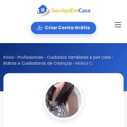
Criar Conta Grátis
Início
›
Profissionais
›
Cuidados familiares e pet care
›
Babás e Cuidadoras de Crianças
›
Mailza C.