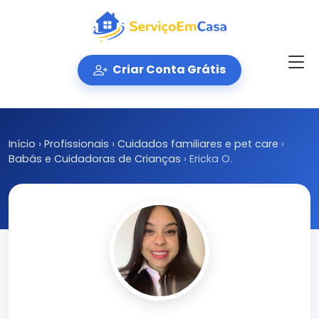
Criar Conta Grátis
Início
›
Profissionais
›
Cuidados familiares e pet care
›
Babás e Cuidadoras de Crianças
›
Ericka O.