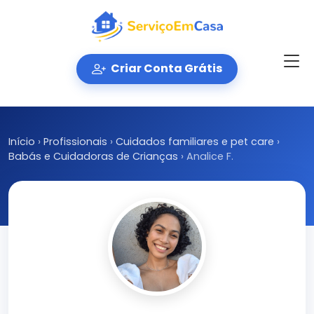
Criar Conta Grátis
Início
›
Profissionais
›
Cuidados familiares e pet care
›
Babás e Cuidadoras de Crianças
›
Analice F.