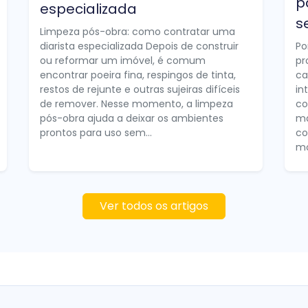
p
especializada
s
Limpeza pós-obra: como contratar uma
diarista especializada Depois de construir
Po
ou reformar um imóvel, é comum
pr
encontrar poeira fina, respingos de tinta,
ca
restos de rejunte e outras sujeiras difíceis
in
de remover. Nesse momento, a limpeza
co
pós-obra ajuda a deixar os ambientes
ma
prontos para uso sem...
co
mo
Ver todos os artigos