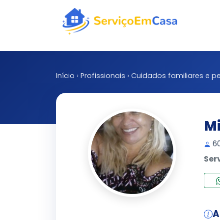
Início
›
Profissionais
›
Cuidados familiares e pe
Mi
60
Ser
A