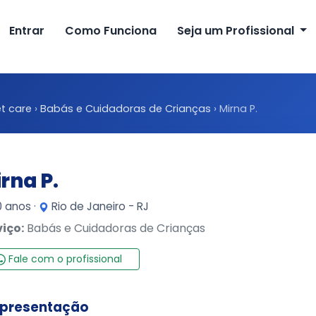
Entrar
Como Funciona
Seja um Profissional
t care
›
Babás e Cuidadoras de Crianças
›
Mirna P.
rna P.
 anos ·
Rio de Janeiro - RJ
viço:
Babás e Cuidadoras de Crianças
Fale com o profissional
presentação