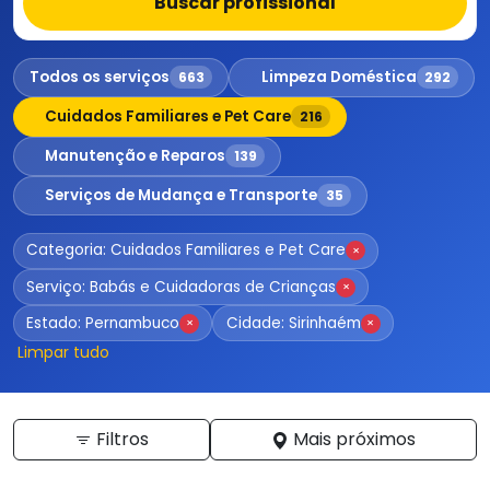
Buscar profissional
Todos os serviços
Limpeza Doméstica
663
292
Cuidados Familiares e Pet Care
216
Manutenção e Reparos
139
Serviços de Mudança e Transporte
35
Categoria: Cuidados Familiares e Pet Care
×
Serviço: Babás e Cuidadoras de Crianças
×
Estado: Pernambuco
Cidade: Sirinhaém
×
×
Limpar tudo
Filtros
Mais próximos