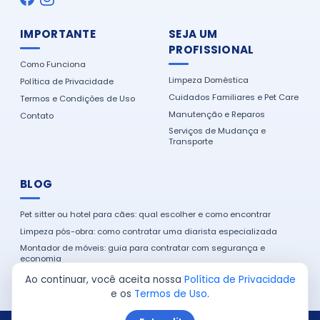
IMPORTANTE
SEJA UM
PROFISSIONAL
Como Funciona
Limpeza Doméstica
Política de Privacidade
Cuidados Familiares e Pet Care
Termos e Condições de Uso
Manutenção e Reparos
Contato
Serviços de Mudança e
Transporte
BLOG
Pet sitter ou hotel para cães: qual escolher e como encontrar
Limpeza pós-obra: como contratar uma diarista especializada
Montador de móveis: guia para contratar com segurança e
economia
Como encontrar um eletricista de confiança na sua cidade
Ao continuar, você aceita nossa
Política de Privacidade
e os
Termos de Uso
.