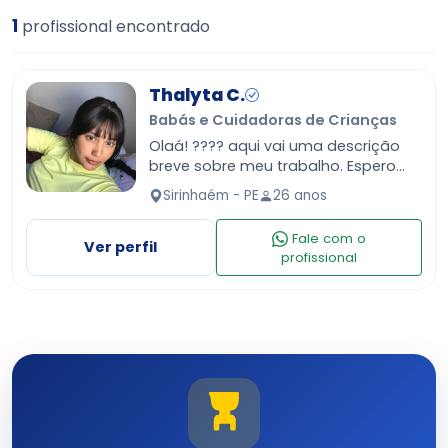
1
profissional encontrado
Thalyta C.
Babás e Cuidadoras de Crianças
Olaá! ???? aqui vai uma descrição
breve sobre meu trabalho. Espero
atender sua expectativas ????
Sirinhaém - PE
26 anos
**Cuidadora de idosos:** Auxílio nas
atividades diárias…
Fale com o
Ver perfil
profissional