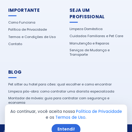
IMPORTANTE
SEJA UM
PROFISSIONAL
Como Funciona
Limpeza Doméstica
Política de Privacidade
Cuidados Familiares e Pet Care
Termos e Condições de Uso
Manutenção e Reparos
Contato
Serviços de Mudança e
Transporte
BLOG
Pet sitter ou hotel para cães: qual escolher e como encontrar
Limpeza pós-obra: como contratar uma diarista especializada
Montador de móveis: guia para contratar com segurança e
economia
Como encontrar um eletricista de confiança na sua cidade
Ao continuar, você aceita nossa
Política de Privacidade
e os
Termos de Uso
.
Entendi!
© 2026 Serviço em Casa. Todos os direitos reservados.