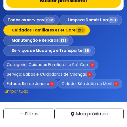
Buscar profissional
Todos os serviços
Limpeza Doméstica
662
291
Cuidados Familiares e Pet Care
215
Manutenção e Reparos
139
Serviços de Mudança e Transporte
35
Categoria: Cuidados Familiares e Pet Care
×
Serviço: Babás e Cuidadoras de Crianças
×
Estado: Rio de Janeiro
Cidade: São João de Meriti
×
×
Limpar tudo
Filtros
Mais próximos