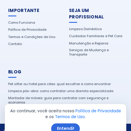
IMPORTANTE
SEJA UM
PROFISSIONAL
Como Funciona
Limpeza Doméstica
Política de Privacidade
Cuidados Familiares e Pet Care
Termos e Condições de Uso
Manutenção e Reparos
Contato
Serviços de Mudança e
Transporte
BLOG
Pet sitter ou hotel para cães: qual escolher e como encontrar
Limpeza pós-obra: como contratar uma diarista especializada
Montador de móveis: guia para contratar com segurança e
economia
Como encontrar um eletricista de confiança na sua cidade
Ao continuar, você aceita nossa
Política de Privacidade
e os
Termos de Uso
.
Entendi!
© 2026 Serviço em Casa. Todos os direitos reservados.