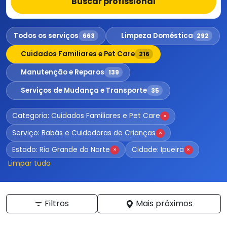
Buscar profissional
Todos os serviços
Limpeza Doméstica
663
292
Cuidados Familiares e Pet Care
216
Manutenção e Reparos
139
Serviços de Mudança e Transporte
35
Categoria: Cuidados Familiares e Pet Care
×
Serviço: Babás e Cuidadoras de Crianças
×
Estado: Rio Grande do Norte
Cidade: Ipueira
×
×
Limpar tudo
Filtros
Mais próximos