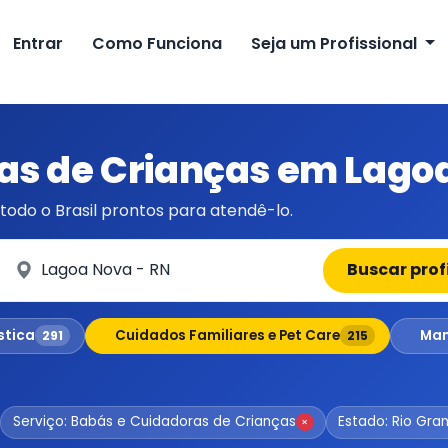
Entrar
Como Funciona
Seja um Profissional
as de Crianças em Lagoa
todo o Brasil prontos para atendê-lo.
Em qual cidade?
Buscar prof
stica
Cuidados Familiares e Pet Care
Man
291
215
Serviço: Babás e Cuidadoras de Crianças
Estado: Rio Gra
×