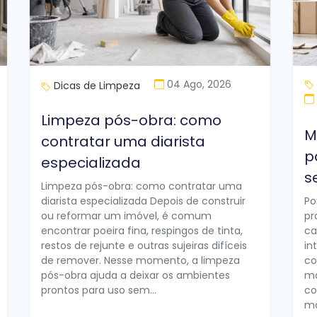
04 Ago, 2026
Dicas de Limpeza
Limpeza pós-obra: como
M
contratar uma diarista
p
especializada
s
Limpeza pós-obra: como contratar uma
diarista especializada Depois de construir
Po
ou reformar um imóvel, é comum
pr
encontrar poeira fina, respingos de tinta,
ca
restos de rejunte e outras sujeiras difíceis
in
de remover. Nesse momento, a limpeza
co
pós-obra ajuda a deixar os ambientes
ma
prontos para uso sem...
co
mo