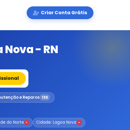
Criar Conta Grátis
 Nova - RN
issional
utenção e Reparos
139
nde do Norte
Cidade: Lagoa Nova
×
×