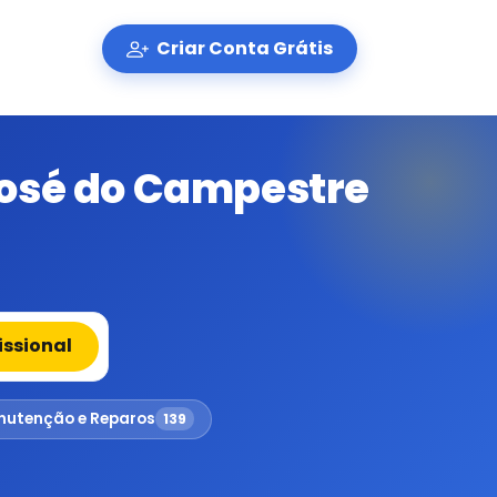
Criar Conta Grátis
José do Campestre
issional
utenção e Reparos
139