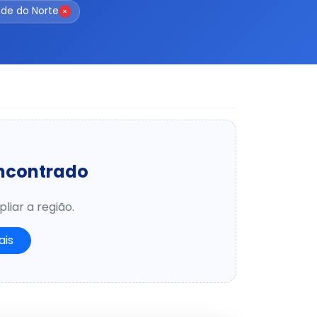
nde do Norte
×
encontrado
liar a região.
ais