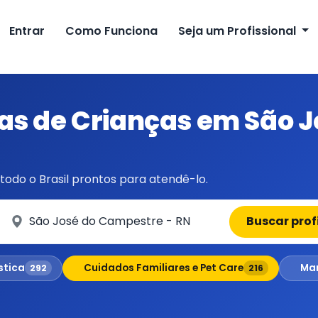
Entrar
Como Funciona
Seja um Profissional
as de Crianças em São 
todo o Brasil prontos para atendê-lo.
Em qual cidade?
Buscar prof
stica
Cuidados Familiares e Pet Care
Man
292
216