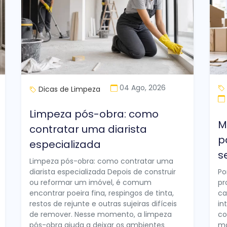
04 Ago, 2026
Dicas de Limpeza
Limpeza pós-obra: como
M
contratar uma diarista
p
especializada
s
Limpeza pós-obra: como contratar uma
diarista especializada Depois de construir
Po
ou reformar um imóvel, é comum
pr
encontrar poeira fina, respingos de tinta,
ca
restos de rejunte e outras sujeiras difíceis
in
de remover. Nesse momento, a limpeza
co
pós-obra ajuda a deixar os ambientes
ma