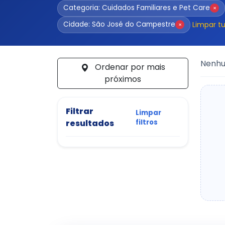
Categoria: Cuidados Familiares e Pet Care
×
Limpar t
Cidade: São José do Campestre
×
Nenhum
Ordenar por mais
próximos
Filtrar
Limpar
resultados
filtros