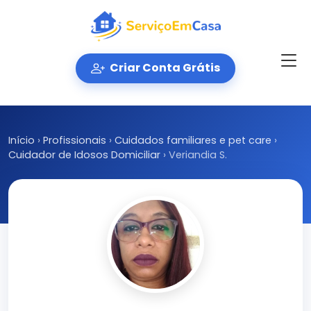
Criar Conta Grátis
Início
›
Profissionais
›
Cuidados familiares e pet care
›
Cuidador de Idosos Domiciliar
›
Veriandia S.