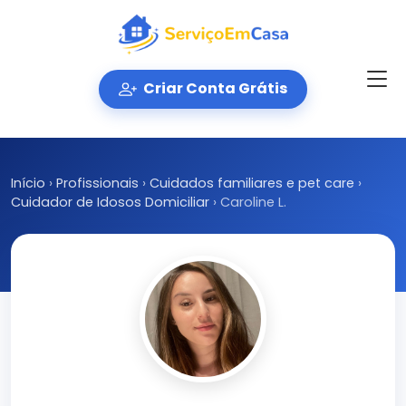
Criar Conta Grátis
Início
›
Profissionais
›
Cuidados familiares e pet care
›
Cuidador de Idosos Domiciliar
›
Caroline L.