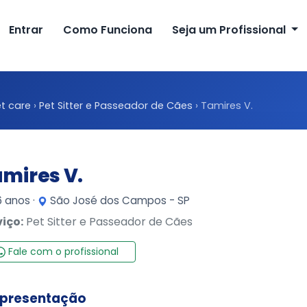
Entrar
Como Funciona
Seja um Profissional
t care
›
Pet Sitter e Passeador de Cães
›
Tamires V.
mires V.
 anos ·
São José dos Campos - SP
viço:
Pet Sitter e Passeador de Cães
Fale com o profissional
presentação