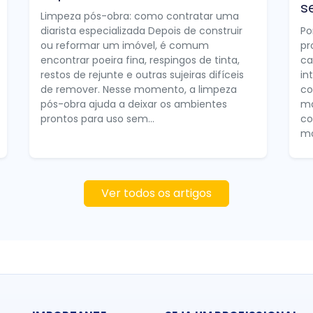
s
Limpeza pós-obra: como contratar uma
diarista especializada Depois de construir
Po
ou reformar um imóvel, é comum
pr
encontrar poeira fina, respingos de tinta,
ca
restos de rejunte e outras sujeiras difíceis
in
de remover. Nesse momento, a limpeza
co
pós-obra ajuda a deixar os ambientes
ma
prontos para uso sem...
co
mo
Ver todos os artigos