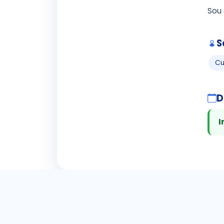
Sou 
S
Cu
D
I