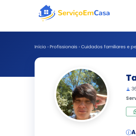
Início
›
Profissionais
›
Cuidados familiares e pe
Ta
36
Ser
A