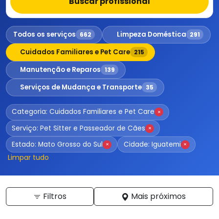
Buscar profissional
Todos os serviços
Limpeza Doméstica
662
291
Cuidados Familiares e Pet Care
215
Manutenção e Reparos
139
Serviços de Mudança e Transporte
35
Categoria: Cuidados Familiares e Pet Care
×
Serviço: Pet Sitter e Passeador de Cães
×
Estado: Mato Grosso do Sul
Cidade: Iguatemi
×
×
Limpar tudo
Filtros
Mais próximos