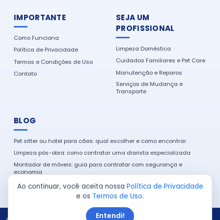
IMPORTANTE
SEJA UM
PROFISSIONAL
Como Funciona
Limpeza Doméstica
Política de Privacidade
Cuidados Familiares e Pet Care
Termos e Condições de Uso
Manutenção e Reparos
Contato
Serviços de Mudança e
Transporte
BLOG
Pet sitter ou hotel para cães: qual escolher e como encontrar
Limpeza pós-obra: como contratar uma diarista especializada
Montador de móveis: guia para contratar com segurança e
economia
Como encontrar um eletricista de confiança na sua cidade
Ao continuar, você aceita nossa
Política de Privacidade
e os
Termos de Uso
.
Entendi!
© 2026 Serviço em Casa. Todos os direitos reservados.