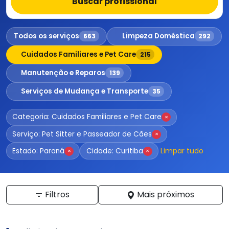
Buscar profissional
Todos os serviços
Limpeza Doméstica
663
292
Cuidados Familiares e Pet Care
215
Manutenção e Reparos
139
Serviços de Mudança e Transporte
35
Categoria: Cuidados Familiares e Pet Care
×
Serviço: Pet Sitter e Passeador de Cães
×
Limpar tudo
Estado: Paraná
Cidade: Curitiba
×
×
Filtros
Mais próximos