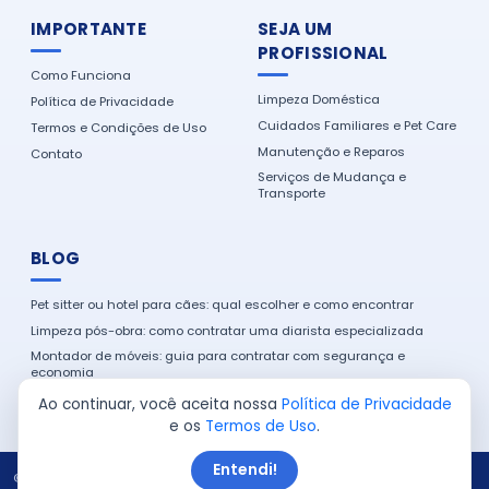
IMPORTANTE
SEJA UM
PROFISSIONAL
Como Funciona
Limpeza Doméstica
Política de Privacidade
Cuidados Familiares e Pet Care
Termos e Condições de Uso
Manutenção e Reparos
Contato
Serviços de Mudança e
Transporte
BLOG
Pet sitter ou hotel para cães: qual escolher e como encontrar
Limpeza pós-obra: como contratar uma diarista especializada
Montador de móveis: guia para contratar com segurança e
economia
Como encontrar um eletricista de confiança na sua cidade
Ao continuar, você aceita nossa
Política de Privacidade
e os
Termos de Uso
.
Entendi!
© 2026 Serviço em Casa. Todos os direitos reservados.