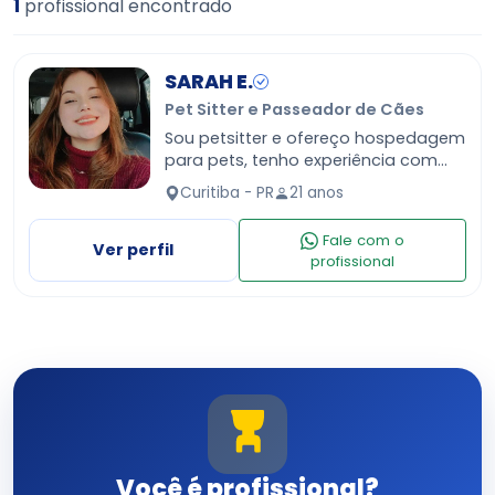
1
profissional encontrado
SARAH E.
Pet Sitter e Passeador de Cães
Sou petsitter e ofereço hospedagem
para pets, tenho experiência com
Gatos, cachorro e coelhos. Cuido de
Curitiba - PR
21 anos
um pet por vez, ou dois do mesmo
dono. Moro em aparta…
Fale com o
Ver perfil
profissional
Você é profissional?