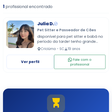
1
profissional encontrado
Julia D.
Pet Sitter e Passeador de Cães
disponível para pet sitter e babá no
período da tarde! tenho grande
paixão por pets e crianças.
Criciúma - SC
19 anos
Fale com o
Ver perfil
profissional