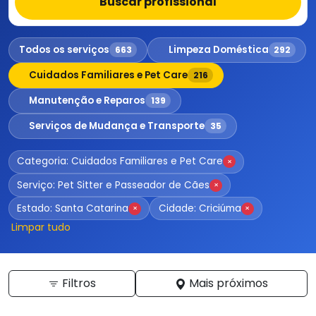
Buscar profissional
Todos os serviços
Limpeza Doméstica
663
292
Cuidados Familiares e Pet Care
216
Manutenção e Reparos
139
Serviços de Mudança e Transporte
35
Categoria: Cuidados Familiares e Pet Care
×
Serviço: Pet Sitter e Passeador de Cães
×
Estado: Santa Catarina
Cidade: Criciúma
×
×
Limpar tudo
Filtros
Mais próximos