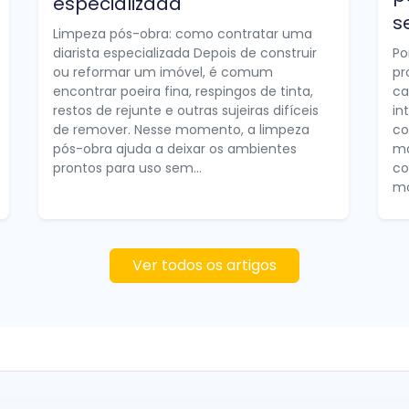
especializada
s
Limpeza pós-obra: como contratar uma
diarista especializada Depois de construir
Po
ou reformar um imóvel, é comum
pr
encontrar poeira fina, respingos de tinta,
ca
restos de rejunte e outras sujeiras difíceis
in
de remover. Nesse momento, a limpeza
co
pós-obra ajuda a deixar os ambientes
ma
prontos para uso sem...
co
mo
Ver todos os artigos