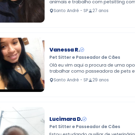
animais e trabalho com petsitting co
carinho, responsabilidade e atenção a
Santo André - SP
27 anos
Tenho exper…
Vanessa R.
Pet Sitter e Passeador de Cães
Olá eu vim aqui a procura de uma opo
trabalhar como passeadora de pets eu irei tratar
seu pet super bem eu nunca passei 
Santo André - SP
29 anos
pet mais eu se…
Lucimara D.
Pet Sitter e Passeador de Cães
Estou estudando auxiliar de veterinári