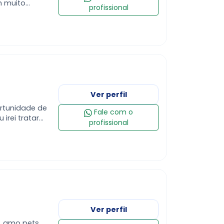
m muito
profissional
os detalhes.
Ver perfil
rtunidade de
Fale com o
profissional
com nenhum
Ver perfil
a, amo pets