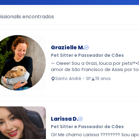
issionalis encontrados
Grazielle M.
Pet Sitter e Passeador de Cães
— Oieee! Sou a Grazi, louca por pets!°
amor de São Francisco de Assis por t
criaturas°• ???? Inspirada pelo Doky, 
Santo André - SP
19 anos
gatinhos, cu…
Larissa D.
Pet Sitter e Passeador de Cães
Oi! Me chamo Larissa ???????? Sou apaixonada por