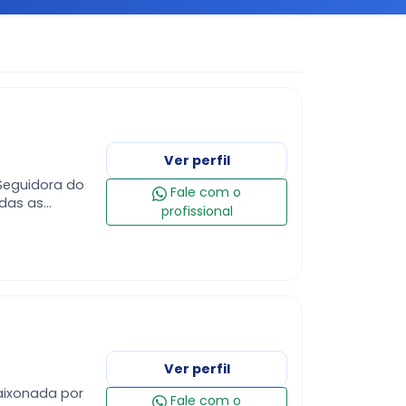
Ver perfil
•Seguidora do
Fale com o
odas as
profissional
hamsters e
Ver perfil
Fale com o