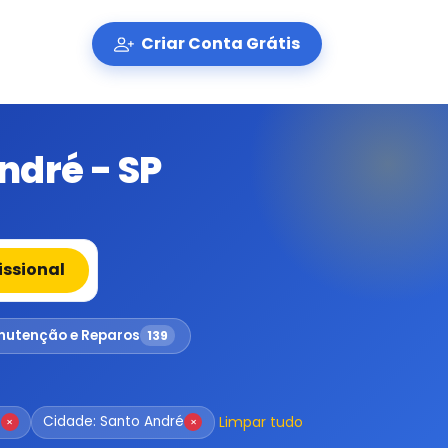
Criar Conta Grátis
ndré - SP
issional
utenção e Reparos
139
Limpar tudo
o
Cidade: Santo André
×
×