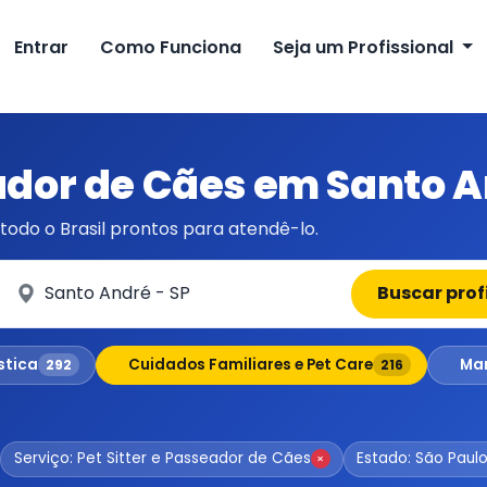
Entrar
Como Funciona
Seja um Profissional
eador de Cães em Santo A
todo o Brasil prontos para atendê-lo.
Em qual cidade?
Buscar prof
stica
Cuidados Familiares e Pet Care
Man
292
216
Serviço: Pet Sitter e Passeador de Cães
Estado: São Paul
×