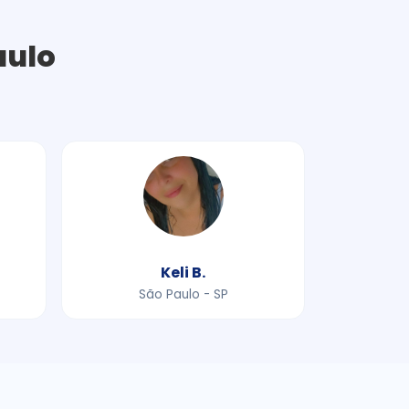
aulo
Keli B.
São Paulo - SP