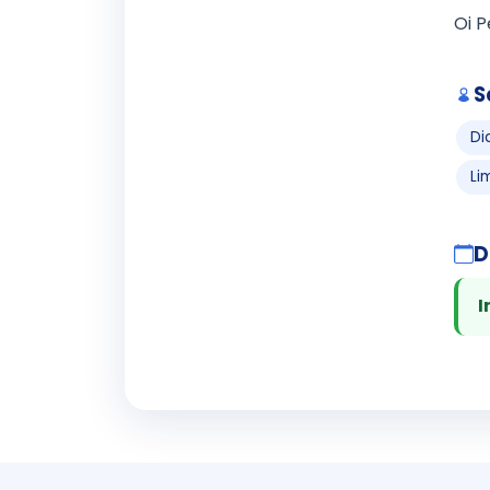
Oi P
S
Di
Li
D
I