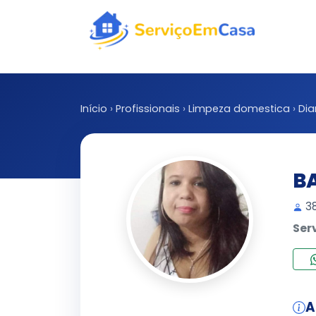
Início
›
Profissionais
›
Limpeza domestica
›
Dia
B
38
Ser
A