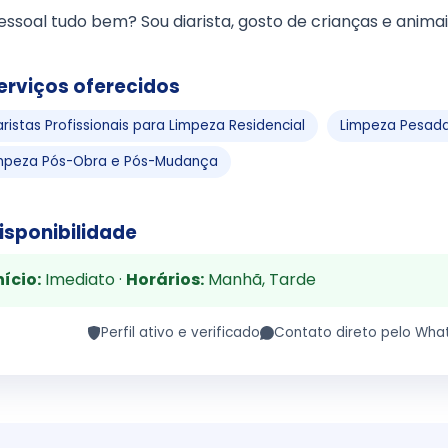
essoal tudo bem? Sou diarista, gosto de crianças e animai
erviços oferecidos
aristas Profissionais para Limpeza Residencial
Limpeza Pesada
mpeza Pós-Obra e Pós-Mudança
isponibilidade
nício:
Imediato ·
Horários:
Manhã, Tarde
Perfil ativo e verificado
Contato direto pelo Wha