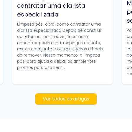
M
contratar uma diarista
p
especializada
s
Limpeza pós-obra: como contratar uma
diarista especializada Depois de construir
Po
ou reformar um imóvel, é comum
pr
encontrar poeira fina, respingos de tinta,
ca
restos de rejunte e outras sujeiras difíceis
in
de remover. Nesse momento, a limpeza
co
pós-obra ajuda a deixar os ambientes
ma
prontos para uso sem...
co
mo
Ver todos os artigos