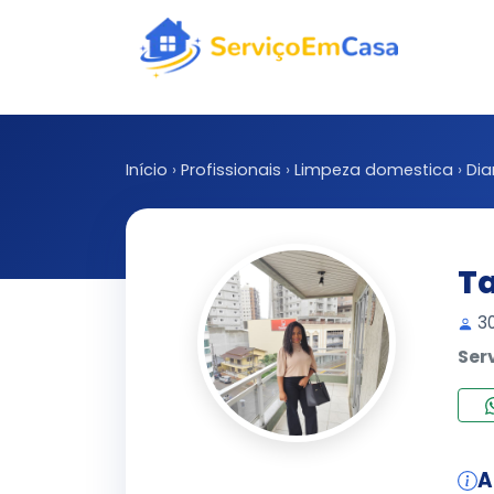
Início
›
Profissionais
›
Limpeza domestica
›
Dia
Ta
30
Ser
A