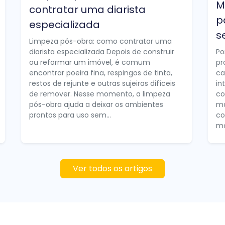
M
contratar uma diarista
p
especializada
s
Limpeza pós-obra: como contratar uma
diarista especializada Depois de construir
Po
ou reformar um imóvel, é comum
pr
encontrar poeira fina, respingos de tinta,
ca
restos de rejunte e outras sujeiras difíceis
in
de remover. Nesse momento, a limpeza
co
pós-obra ajuda a deixar os ambientes
ma
prontos para uso sem...
co
mo
Ver todos os artigos