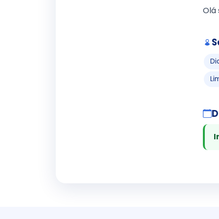
Olá 
S
Di
Li
D
I