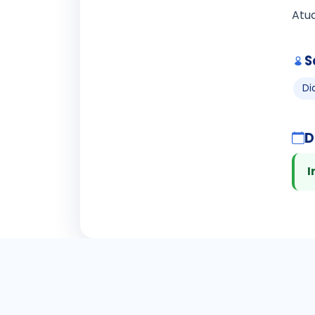
Atu
S
Di
D
I