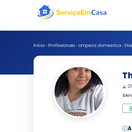
Início
›
Profissionais
›
Limpeza domestica
›
Dia
Th
29
Ser
A