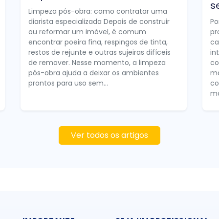
s
Limpeza pós-obra: como contratar uma
diarista especializada Depois de construir
Po
ou reformar um imóvel, é comum
pr
encontrar poeira fina, respingos de tinta,
ca
restos de rejunte e outras sujeiras difíceis
in
de remover. Nesse momento, a limpeza
co
pós-obra ajuda a deixar os ambientes
ma
prontos para uso sem...
co
mo
Ver todos os artigos