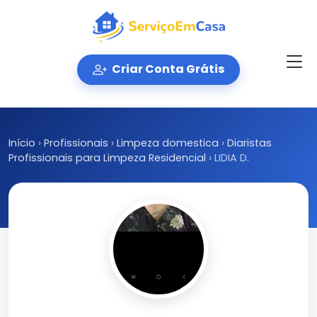
Criar Conta Grátis
Início
›
Profissionais
›
Limpeza domestica
›
Diaristas
Profissionais para Limpeza Residencial
›
LIDIA D.