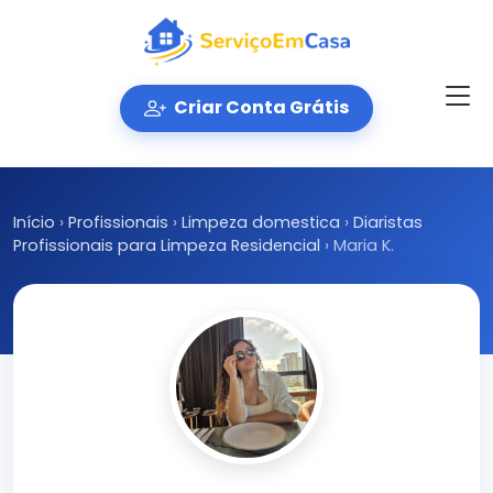
Criar Conta Grátis
Início
›
Profissionais
›
Limpeza domestica
›
Diaristas
Profissionais para Limpeza Residencial
›
Maria K.