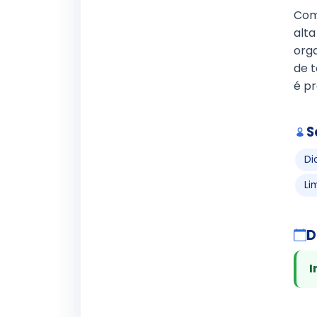
Com
alta
orga
de t
é p
S
Di
Li
D
I