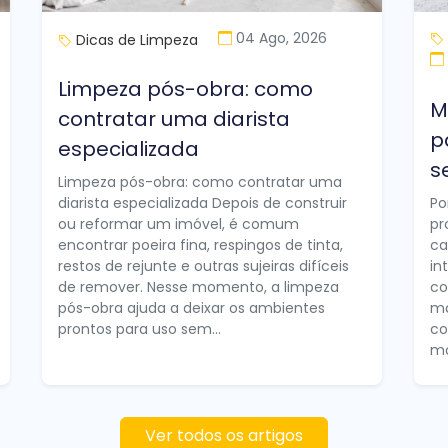
04 Ago, 2026
Dicas de Limpeza
Limpeza pós-obra: como
M
contratar uma diarista
p
especializada
s
Limpeza pós-obra: como contratar uma
diarista especializada Depois de construir
Po
ou reformar um imóvel, é comum
pr
encontrar poeira fina, respingos de tinta,
ca
restos de rejunte e outras sujeiras difíceis
in
de remover. Nesse momento, a limpeza
co
pós-obra ajuda a deixar os ambientes
ma
prontos para uso sem...
co
mo
Ver todos os artigos