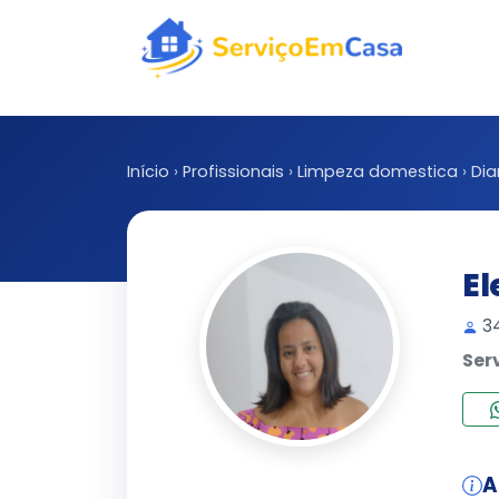
Início
›
Profissionais
›
Limpeza domestica
›
Dia
El
34
Ser
A