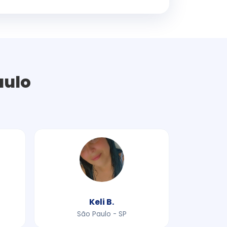
aulo
Keli B.
São Paulo - SP