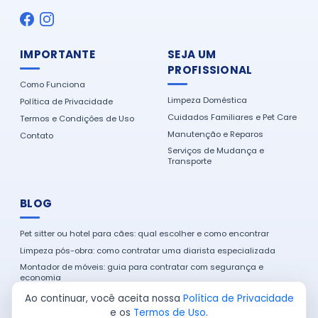
IMPORTANTE
SEJA UM
PROFISSIONAL
Como Funciona
Limpeza Doméstica
Política de Privacidade
Cuidados Familiares e Pet Care
Termos e Condições de Uso
Manutenção e Reparos
Contato
Serviços de Mudança e
Transporte
BLOG
Pet sitter ou hotel para cães: qual escolher e como encontrar
Limpeza pós-obra: como contratar uma diarista especializada
Montador de móveis: guia para contratar com segurança e
economia
Como encontrar um eletricista de confiança na sua cidade
Ao continuar, você aceita nossa
Política de Privacidade
e os
Termos de Uso
.