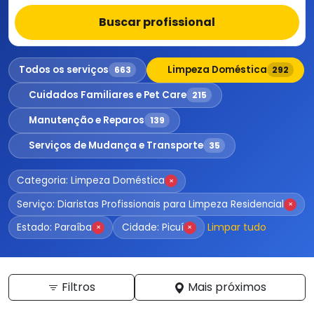
Buscar profissional
Todos os serviços
Limpeza Doméstica
663
292
Cuidados Familiares e Pet Care
215
Manutenção e Reparos
139
Serviços de Mudança e Transporte
35
Categoria: Limpeza Doméstica
×
Serviço: Diaristas Profissionais para Limpeza Residencial
×
Limpar tudo
Estado: Paraíba
Cidade: Picuí
×
×
Filtros
Mais próximos