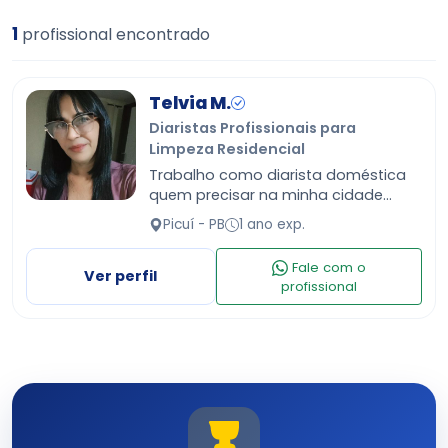
1
profissional encontrado
Telvia M.
Diaristas Profissionais para
Limpeza Residencial
Trabalho como diarista doméstica
quem precisar na minha cidade
entre em contato pelo meu
Picuí - PB
1 ano exp.
whatsapp 83981903507
Fale com o
Ver perfil
profissional