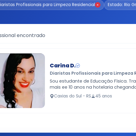
iaristas Profissionais para Limpeza Residencial
Estado: Rio G
×
ssional encontrado
Carina D.
Diaristas Profissionais para Limpeza 
Sou estudante de Educação Física. Tra
mais ee 10 anos na hotelaria chegando
Mas agora eu estou trabalhando como
Caxias do Sul - RS
45 anos
me formar.…