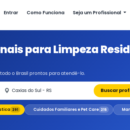
Entrar
Como Funciona
Seja um Profissional
ionais para Limpeza Resi
todo o Brasil prontos para atendê-lo.
Em qual cidade?
Buscar prof
stica
Cuidados Familiares e Pet Care
Man
291
215