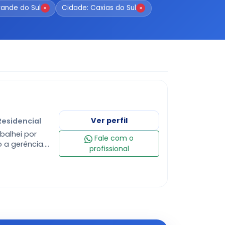
rande do Sul
Cidade: Caxias do Sul
×
×
Ver perfil
Residencial
balhei por
Fale com o
 a gerência.
profissional
 diarista até