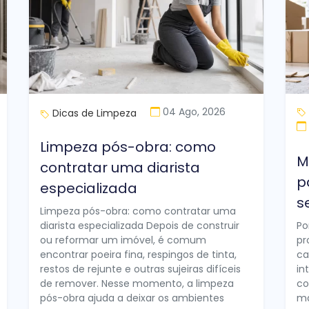
04 Ago, 2026
Dicas de Limpeza
Limpeza pós-obra: como
M
contratar uma diarista
p
especializada
s
Limpeza pós-obra: como contratar uma
diarista especializada Depois de construir
Po
ou reformar um imóvel, é comum
pr
encontrar poeira fina, respingos de tinta,
ca
restos de rejunte e outras sujeiras difíceis
in
de remover. Nesse momento, a limpeza
co
pós-obra ajuda a deixar os ambientes
ma