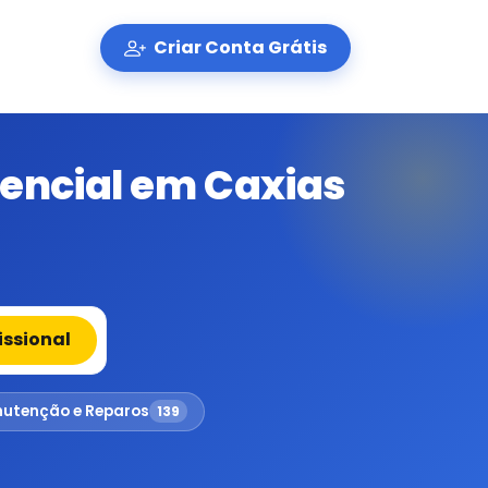
Criar Conta Grátis
dencial em Caxias
issional
utenção e Reparos
139