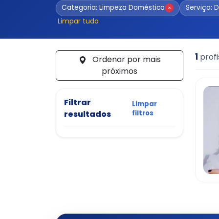
Categoria: Limpeza Doméstica
Serviço: D
×
Limpar tudo
1
profi
Ordenar por mais
próximos
Filtrar
Limpar
resultados
filtros