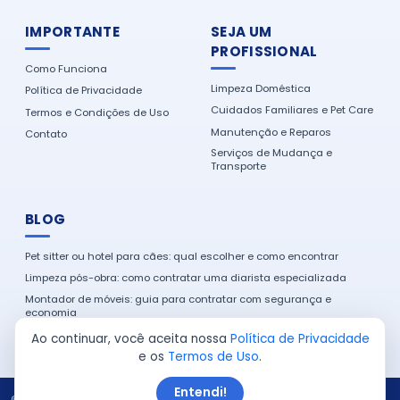
IMPORTANTE
SEJA UM
PROFISSIONAL
Como Funciona
Limpeza Doméstica
Política de Privacidade
Cuidados Familiares e Pet Care
Termos e Condições de Uso
Manutenção e Reparos
Contato
Serviços de Mudança e
Transporte
BLOG
Pet sitter ou hotel para cães: qual escolher e como encontrar
Limpeza pós-obra: como contratar uma diarista especializada
Montador de móveis: guia para contratar com segurança e
economia
Como encontrar um eletricista de confiança na sua cidade
Ao continuar, você aceita nossa
Política de Privacidade
e os
Termos de Uso
.
Entendi!
© 2026 Serviço em Casa. Todos os direitos reservados.