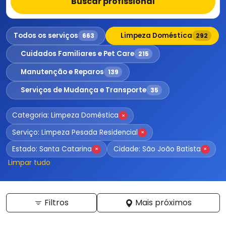
Buscar profissional
Todos os serviços
Limpeza Doméstica
663
292
Cuidados Familiares e Pet Care
215
Manutenção e Reparos
139
Serviços de Mudança e Transporte
35
Categoria: Limpeza Doméstica
×
Serviço: Limpeza Pesada Residencial
×
Estado: Santa Catarina
Cidade: São João Batista
×
×
Limpar tudo
Filtros
Mais próximos