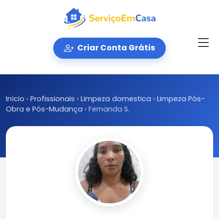
Criar Conta Grátis
Início
›
Profissionais
›
Limpeza domestica
›
Limpeza Pós-
Obra e Pós-Mudança
›
Fernanda S.