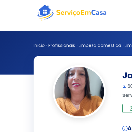
Início
›
Profissionais
›
Limpeza domestica
›
Li
Ja
60
Ser
A