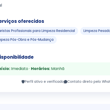
l
erviços oferecidos
aristas Profissionais para Limpeza Residencial
Limpeza Pesada
mpeza Pós-Obra e Pós-Mudança
isponibilidade
nício:
Imediato ·
Horários:
Manhã
Perfil ativo e verificado
Contato direto pelo Wha