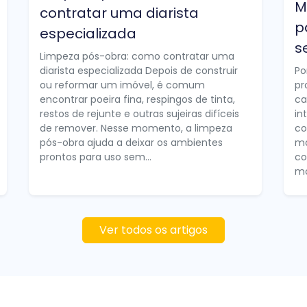
M
contratar uma diarista
p
especializada
s
Limpeza pós-obra: como contratar uma
diarista especializada Depois de construir
Po
ou reformar um imóvel, é comum
pr
encontrar poeira fina, respingos de tinta,
ca
restos de rejunte e outras sujeiras difíceis
in
de remover. Nesse momento, a limpeza
co
pós-obra ajuda a deixar os ambientes
ma
prontos para uso sem...
co
mo
Ver todos os artigos