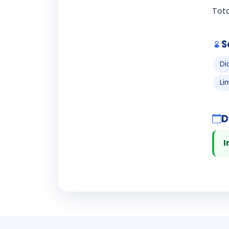
Tota
S
Di
Li
D
I