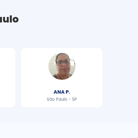
aulo
ANA P.
São Paulo - SP