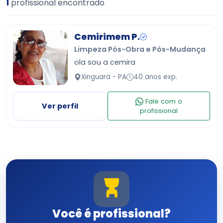
1
profissional encontrado
Cemirimem P.
Limpeza Pós-Obra e Pós-Mudança
ola sou a cemira
Xinguara - PA
40 anos exp.
Fale com o
Ver perfil
profissional
Você é profissional?