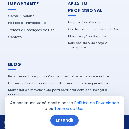
IMPORTANTE
SEJA UM
PROFISSIONAL
Como Funciona
Limpeza Doméstica
Política de Privacidade
Cuidados Familiares e Pet Care
Termos e Condições de Uso
Manutenção e Reparos
Contato
Serviços de Mudança e
Transporte
BLOG
Pet sitter ou hotel para cães: qual escolher e como encontrar
Limpeza pós-obra: como contratar uma diarista especializada
Montador de móveis: guia para contratar com segurança e
economia
Como encontrar um eletricista de confiança na sua cidade
Ao continuar, você aceita nossa
Política de Privacidade
e os
Termos de Uso
.
Entendi!
© 2026 Serviço em Casa. Todos os direitos reservados.
Site produzido por:
Almeida Sites