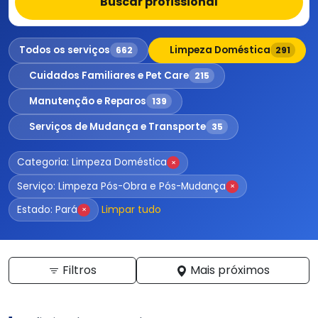
Buscar profissional
Todos os serviços
Limpeza Doméstica
662
291
Cuidados Familiares e Pet Care
215
Manutenção e Reparos
139
Serviços de Mudança e Transporte
35
Categoria: Limpeza Doméstica
×
Serviço: Limpeza Pós-Obra e Pós-Mudança
×
Limpar tudo
Estado: Pará
×
Filtros
Mais próximos