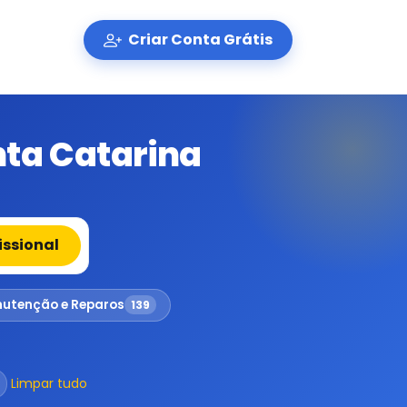
Criar Conta Grátis
ta Catarina
issional
utenção e Reparos
139
Limpar tudo