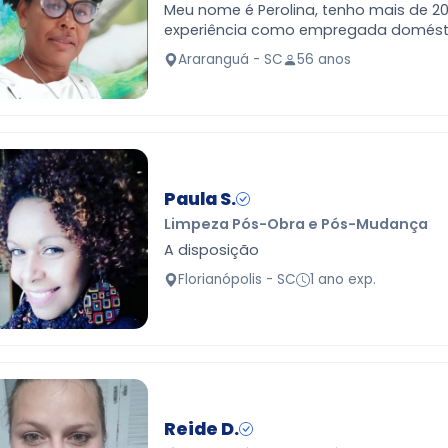
Meu nome é Perolina, tenho mais de 2
experiência como empregada domésti
uma oportunidade para trabalhar co
Araranguá - SC
56 anos
responsabilidade e co…
Paula S.
Limpeza Pós-Obra e Pós-Mudança
A disposição
Florianópolis - SC
1 ano exp.
Reide D.