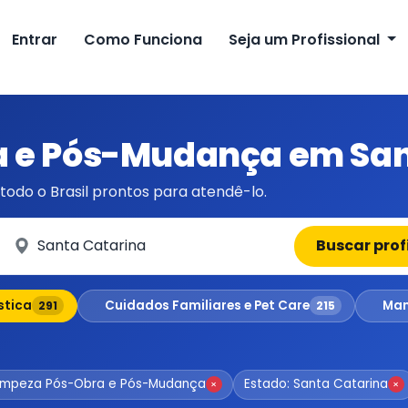
Entrar
Como Funciona
Seja um Profissional
a e Pós-Mudança em San
todo o Brasil prontos para atendê-lo.
Em qual cidade?
Buscar prof
stica
Cuidados Familiares e Pet Care
Man
291
215
Limpeza Pós-Obra e Pós-Mudança
Estado: Santa Catarina
×
×