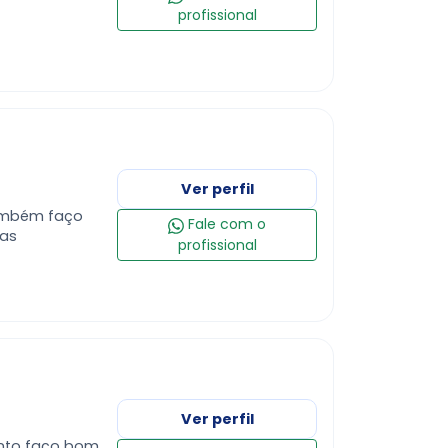
profissional
Ver perfil
também faço
Fale com o
ias
profissional
Ver perfil
ento faço bom