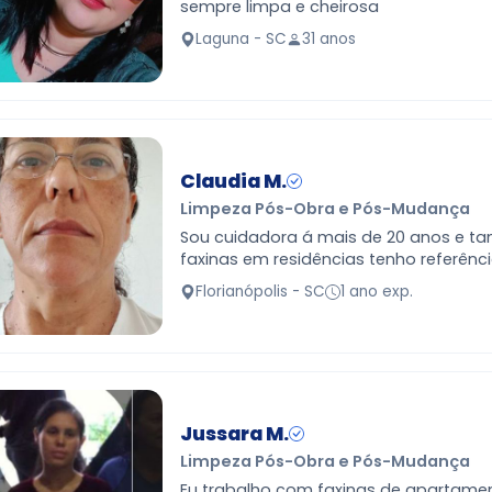
sempre limpa e cheirosa
Laguna - SC
31 anos
Claudia M.
Limpeza Pós-Obra e Pós-Mudança
Sou cuidadora á mais de 20 anos e 
faxinas em residências tenho referênc
Florianópolis - SC
1 ano exp.
Jussara M.
Limpeza Pós-Obra e Pós-Mudança
Eu trabalho com faxinas de apartam