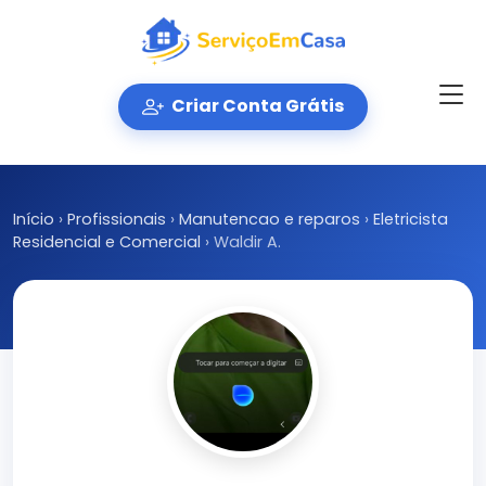
Criar Conta Grátis
Início
›
Profissionais
›
Manutencao e reparos
›
Eletricista
Residencial e Comercial
›
Waldir A.