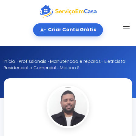
Criar Conta Grátis
Início
›
Profissionais
›
Manutencao e reparos
›
Eletricista
Residencial e Comercial
›
Maicon S.