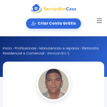
Criar Conta Grátis
Início
›
Profissionais
›
Manutencao e reparos
›
Eletricista
Residencial e Comercial
›
Alexsandro S.