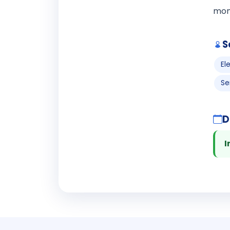
mon
S
El
Se
D
I