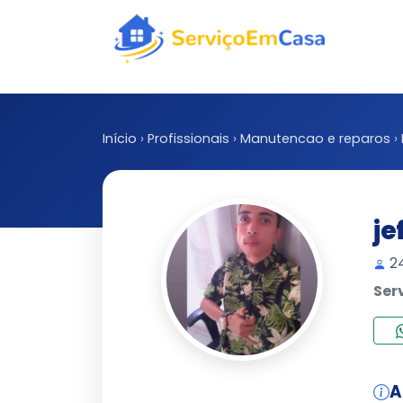
Início
›
Profissionais
›
Manutencao e reparos
›
je
24
Ser
A