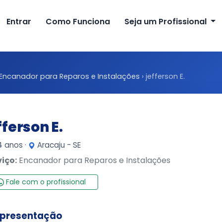
Entrar
Como Funciona
Seja um Profissional
Encanador para Reparos e Instalações
›
jefferson E.
fferson E.
 anos ·
Aracaju - SE
viço:
Encanador para Reparos e Instalações
Fale com o profissional
presentação