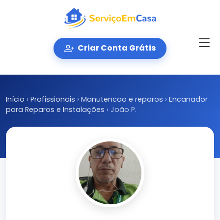
Criar Conta Grátis
Início
›
Profissionais
›
Manutencao e reparos
›
Encanador
para Reparos e Instalações
›
João P.