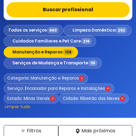
Buscar profissional
Todos os serviços
Limpeza Doméstica
663
292
Cuidados Familiares e Pet Care
216
Manutenção e Reparos
139
Serviços de Mudança e Transporte
35
Categoria: Manutenção e Reparos
×
Serviço: Encanador para Reparos e Instalações
×
Estado: Minas Gerais
Cidade: Ribeirão das Neves
×
×
Limpar tudo
Filtros
Mais próximos