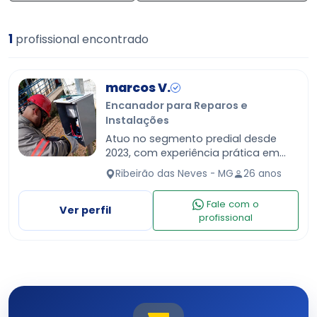
1
profissional encontrado
marcos V.
Encanador para Reparos e
Instalações
Atuo no segmento predial desde
2023, com experiência prática em
serviços de manutenção e solução
Ribeirão das Neves - MG
26 anos
de problemas no dia a dia de
residências e empresas. Ao longo…
Fale com o
Ver perfil
profissional