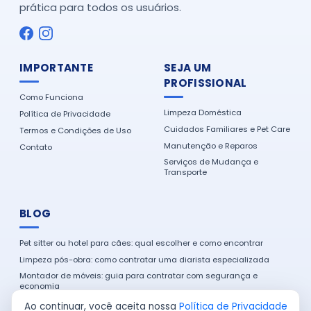
prática para todos os usuários.
IMPORTANTE
SEJA UM
PROFISSIONAL
Como Funciona
Limpeza Doméstica
Política de Privacidade
Cuidados Familiares e Pet Care
Termos e Condições de Uso
Manutenção e Reparos
Contato
Serviços de Mudança e
Transporte
BLOG
Pet sitter ou hotel para cães: qual escolher e como encontrar
Limpeza pós-obra: como contratar uma diarista especializada
Montador de móveis: guia para contratar com segurança e
economia
Como encontrar um eletricista de confiança na sua cidade
Ao continuar, você aceita nossa
Política de Privacidade