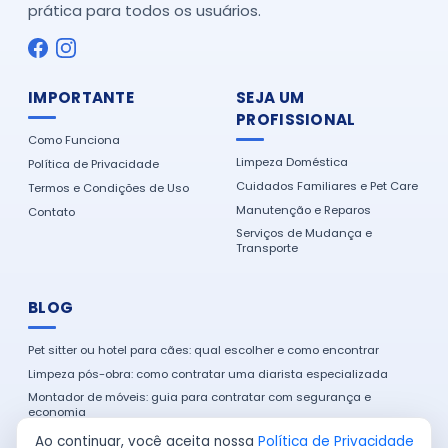
prática para todos os usuários.
IMPORTANTE
SEJA UM
PROFISSIONAL
Como Funciona
Limpeza Doméstica
Política de Privacidade
Cuidados Familiares e Pet Care
Termos e Condições de Uso
Manutenção e Reparos
Contato
Serviços de Mudança e
Transporte
BLOG
Pet sitter ou hotel para cães: qual escolher e como encontrar
Limpeza pós-obra: como contratar uma diarista especializada
Montador de móveis: guia para contratar com segurança e
economia
Como encontrar um eletricista de confiança na sua cidade
Ao continuar, você aceita nossa
Política de Privacidade