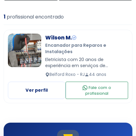
1
profissional encontrado
Wilson M.
Encanador para Reparos e
Instalações
Eletricista com 20 anos de
experiência em serviços de
manutenções e instalações
Belford Roxo - RJ
44 anos
elétricas, hidráulicas, motores e
bombas d'água.
Fale com o
Ver perfil
profissional