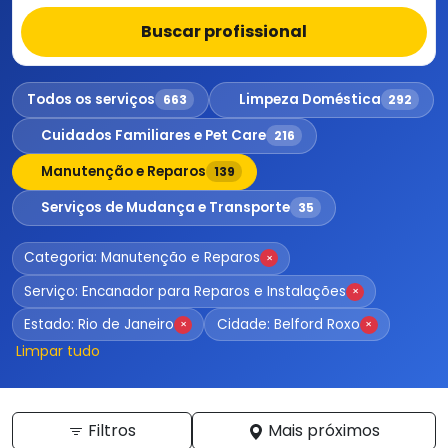
Buscar profissional
Todos os serviços
Limpeza Doméstica
663
292
Cuidados Familiares e Pet Care
216
Manutenção e Reparos
139
Serviços de Mudança e Transporte
35
Categoria: Manutenção e Reparos
×
Serviço: Encanador para Reparos e Instalações
×
Estado: Rio de Janeiro
Cidade: Belford Roxo
×
×
Limpar tudo
Filtros
Mais próximos