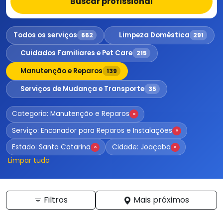
Buscar profissional
Todos os serviços
Limpeza Doméstica
662
291
Cuidados Familiares e Pet Care
215
Manutenção e Reparos
139
Serviços de Mudança e Transporte
35
Categoria: Manutenção e Reparos
×
Serviço: Encanador para Reparos e Instalações
×
Estado: Santa Catarina
Cidade: Joaçaba
×
×
Limpar tudo
Filtros
Mais próximos