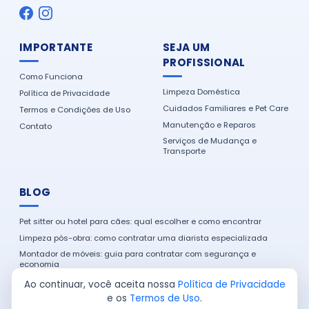
IMPORTANTE
SEJA UM
PROFISSIONAL
Como Funciona
Limpeza Doméstica
Política de Privacidade
Cuidados Familiares e Pet Care
Termos e Condições de Uso
Manutenção e Reparos
Contato
Serviços de Mudança e
Transporte
BLOG
Pet sitter ou hotel para cães: qual escolher e como encontrar
Limpeza pós-obra: como contratar uma diarista especializada
Montador de móveis: guia para contratar com segurança e
economia
Como encontrar um eletricista de confiança na sua cidade
Ao continuar, você aceita nossa
Política de Privacidade
e os
Termos de Uso
.